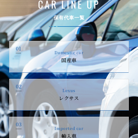
CAR LINE UP
保有代車一覧
01
Domestic car
国産車
02
Lexus
レクサス
03
Imported car
輸入車